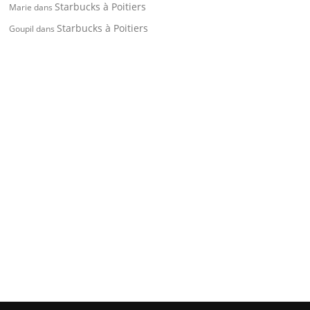
Starbucks à Poitiers
Marie
dans
Starbucks à Poitiers
Goupil
dans