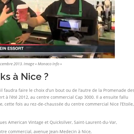
écembre 2013. Image « Monaco Info »
ks à Nice ?
il faudra faire le choix d’un bout ou de l’autre de la Promenade de
rt à l’été 2012, au centre commercial Cap 3000. Il a ensuite fallu
 cette fois au rez-de-chaussée du centre commercial Nice l’Etoile,
ques American Vintage et Quicksilver, Saint-Laurent-du-Var,
ntre commercial, avenue Jean-Medecin à Nice,