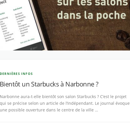
DERNIÈRES INFOS
Bientôt un Starbucks à Narbonne ?
Narbonne aura-t-elle bientôt son salon Starbucks ? C’est le projet
qui se précise selon un article de l’Indépendant. Le journal évoque
une possible ouverture dans le centre de la ville …