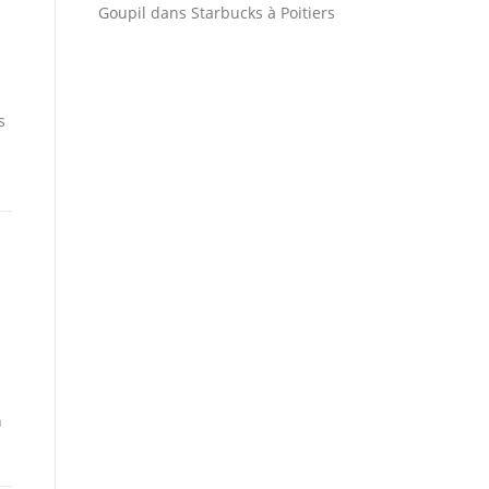
Goupil
dans
Starbucks à Poitiers
s
n