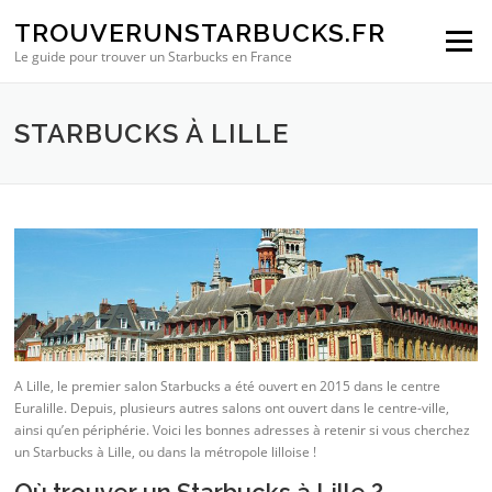
Aller au contenu
TROUVERUNSTARBUCKS.FR
Menu
Le guide pour trouver un Starbucks en France
STARBUCKS À LILLE
A Lille, le premier salon Starbucks a été ouvert en 2015 dans le centre
Euralille. Depuis, plusieurs autres salons ont ouvert dans le centre-ville,
ainsi qu’en périphérie. Voici les bonnes adresses à retenir si vous cherchez
un Starbucks à Lille, ou dans la métropole lilloise !