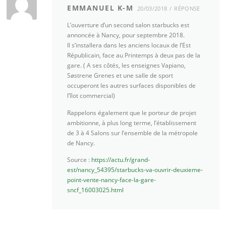
EMMANUEL K-M
20/03/2018
RÉPONSE
L’ouverture d’un second salon starbucks est
annoncée à Nancy, pour septembre 2018.
Il s’installera dans les anciens locaux de l’Est
Républicain, face au Printemps à deux pas de la
gare. ( A ses côtés, les enseignes Vapiano,
Søstrene Grenes et une salle de sport
occuperont les autres surfaces disponibles de
l’îlot commercial)
Rappelons également que le porteur de projet
ambitionne, à plus long terme, l’établissement
de 3 à 4 Salons sur l’ensemble de la métropole
de Nancy.
Source :
https://actu.fr/grand-
est/nancy_54395/starbucks-va-ouvrir-deuxieme-
point-vente-nancy-face-la-gare-
sncf_16003025.html