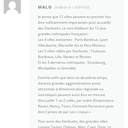
MALO
29/08/2014
RÉPONSE
Je pense que 12 villes peuvent en premier lieu
être suffisamment importantes pour accueillir
des Starbucks, ce sont d’ailleurs les 12 plus
grandes métropoles françaises :
Les 4 villes existantes : Paris-Banlieue, Lyon-
Villeubanne, Marseille-Aix et Nice-Monaco
Les 5 villes ciblés par Starbucks : Toulouse,
Bordeaux, Lille, Nantes et Rennes
Et les 3 dernières métropoles : Strasbourg,
Montpellier et Grenoble
J’estime enfin que dans un deuxième temps,
d’autres grandes agglomérations assez
attractives à dimension plus régionale ou
touristiques peuvent aussi être en mesure
d’accueillir 1 ou 2 cafés, par ordre d’importance :
Rouen, Nancy, Tours, Clermont-Ferrand et peut-
être Cannes de par son « statut ».
Pour avoir des Starbucks, des grandes villes
comme Toulon, Orléans, Metz, Caen, Dijon, Le