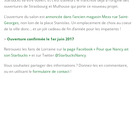
Starbucks va être ouvert. Et c’est d’ailleurs le franchisé déjà à l’origine des
ouvertures de Strasbourg et Mulhouse qui porte ce nouveau projet.
L’ouverture du salon est
annoncée dans l’ancien magasin Mexx rue Saint-
Georges
, non loin de la place Stanislas. Un emplacement de choix au coeur
de la ville donc… et un joli cadeau de fin d’année pour les impatients !
>
Ouverture confirmée le 1er juin 2017
Retrouvez les fans de Lorraine sur
la page Facebook « Pour que Nancy ait
son Starbucks »
et sur Twitter
@StarbucksNancy
.
Vous souhaitez partager des informations ? Donnez-les en commentaire,
ou en utilisant le
formulaire de contact
!