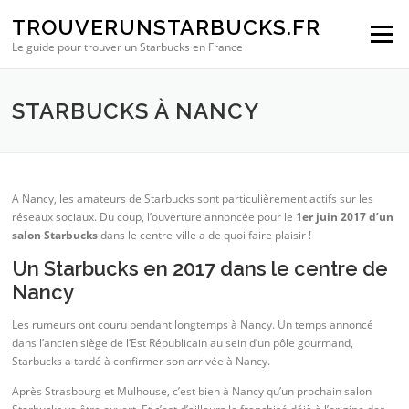
Aller au contenu
TROUVERUNSTARBUCKS.FR
Menu
Le guide pour trouver un Starbucks en France
STARBUCKS À NANCY
A Nancy, les amateurs de Starbucks sont particulièrement actifs sur les
réseaux sociaux. Du coup, l’ouverture annoncée pour le
1er juin 2017 d’un
salon Starbucks
dans le centre-ville a de quoi faire plaisir !
Un Starbucks en 2017 dans le centre de
Nancy
Les rumeurs ont couru pendant longtemps à Nancy. Un temps annoncé
dans l’ancien siège de l’Est Républicain au sein d’un pôle gourmand,
Starbucks a tardé à confirmer son arrivée à Nancy.
Après Strasbourg et Mulhouse, c’est bien à Nancy qu’un prochain salon