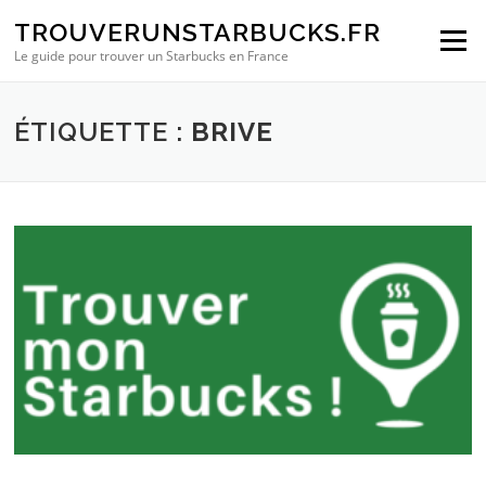
Aller au contenu
TROUVERUNSTARBUCKS.FR
Menu
Le guide pour trouver un Starbucks en France
ÉTIQUETTE :
BRIVE