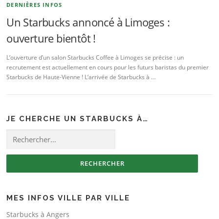
DERNIÈRES INFOS
Un Starbucks annoncé à Limoges :
ouverture bientôt !
L’ouverture d’un salon Starbucks Coffee à Limoges se précise : un
recrutement est actuellement en cours pour les futurs baristas du premier
Starbucks de Haute-Vienne ! L’arrivée de Starbucks à …
JE CHERCHE UN STARBUCKS À…
Rechercher :
MES INFOS VILLE PAR VILLE
Starbucks à Angers