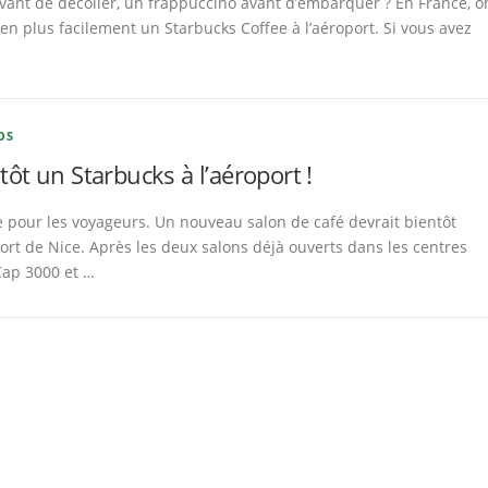
 avant de décoller, un frappuccino avant d’embarquer ? En France, o
en plus facilement un Starbucks Coffee à l’aéroport. Si vous avez
OS
ntôt un Starbucks à l’aéroport !
 pour les voyageurs. Un nouveau salon de café devrait bientôt
port de Nice. Après les deux salons déjà ouverts dans les centres
ap 3000 et …