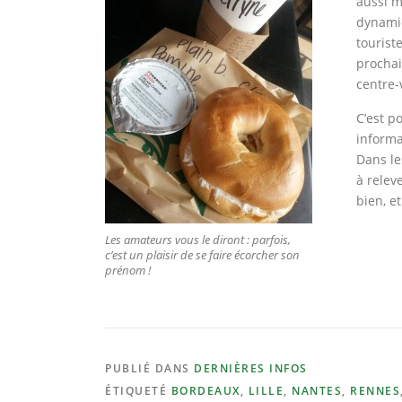
aussi m
dynamiq
tourist
prochai
centre-v
C’est po
informa
Dans le
à relev
bien, e
Les amateurs vous le diront : parfois,
c’est un plaisir de se faire écorcher son
prénom !
PUBLIÉ DANS
DERNIÈRES INFOS
ÉTIQUETÉ
BORDEAUX
,
LILLE
,
NANTES
,
RENNES