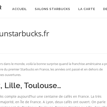
R
ACCUEIL
SALONS STARBUCKS
LA CARTE
D
unstarbucks.fr
rs dans le monde, voilà la bonne surprise quand la franchise américaine a pr
ure du premier Starbucks en France, les années ont passé et en dehors de
nes ouvertures.
 Lille, Toulouse…
ks compte aujourd’hui une centaine de cafés en France. La très
majorité, en Île de France. A Lyon, deux cafés ont ouvert. On parle