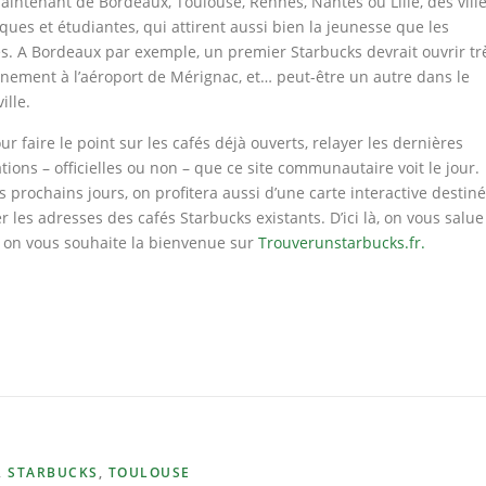
aintenant de Bordeaux, Toulouse, Rennes, Nantes ou Lille, des vill
ues et étudiantes, qui attirent aussi bien la jeunesse que les
es. A Bordeaux par exemple, un premier Starbucks devrait ouvrir tr
nement à l’aéroport de Mérignac, et… peut-être un autre dans le
ille.
ur faire le point sur les cafés déjà ouverts, relayer les dernières
tions – officielles ou non – que ce site communautaire voit le jour.
s prochains jours, on profitera aussi d’une carte interactive destin
er les adresses des cafés Starbucks existants. D’ici là, on vous salue
t on vous souhaite la bienvenue sur
Trouverunstarbucks.fr.
,
STARBUCKS
,
TOULOUSE