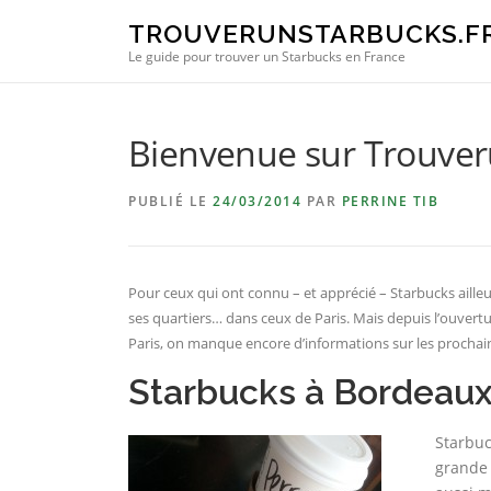
Aller au contenu
TROUVERUNSTARBUCKS.F
Le guide pour trouver un Starbucks en France
Bienvenue sur Trouver
PUBLIÉ LE
24/03/2014
PAR
PERRINE TIB
Pour ceux qui ont connu – et apprécié – Starbucks ailleu
ses quartiers… dans ceux de Paris. Mais depuis l’ouvert
Paris, on manque encore d’informations sur les prochai
Starbucks à Bordeaux,
Starbuc
grande 