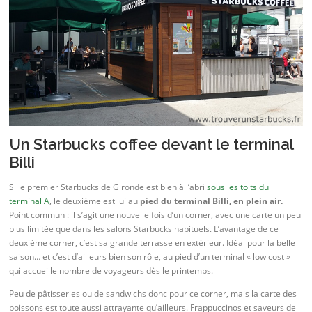
Un Starbucks coffee devant le terminal
Billi
Si le premier Starbucks de Gironde est bien à l’abri
sous les toits du
terminal A
, le deuxième est lui au
pied du terminal Billi, en plein air.
Point commun : il s’agit une nouvelle fois d’un corner, avec une carte un peu
plus limitée que dans les salons Starbucks habituels. L’avantage de ce
deuxième corner, c’est sa grande terrasse en extérieur. Idéal pour la belle
saison… et c’est d’ailleurs bien son rôle, au pied d’un terminal « low cost »
qui accueille nombre de voyageurs dès le printemps.
Peu de pâtisseries ou de sandwichs donc pour ce corner, mais la carte des
boissons est toute aussi attrayante qu’ailleurs. Frappuccinos et saveurs de