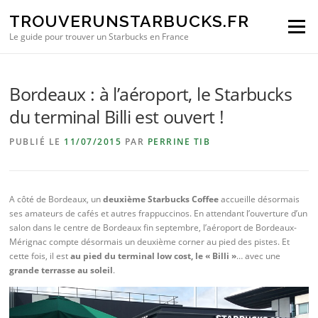
Aller au contenu
TROUVERUNSTARBUCKS.FR
Menu
Le guide pour trouver un Starbucks en France
Bordeaux : à l’aéroport, le Starbucks
du terminal Billi est ouvert !
PUBLIÉ LE
11/07/2015
PAR
PERRINE TIB
A côté de Bordeaux, un
deuxième Starbucks Coffee
accueille désormais
ses amateurs de cafés et autres frappuccinos. En attendant l’ouverture d’un
salon dans le centre de Bordeaux fin septembre, l’aéroport de Bordeaux-
Mérignac compte désormais un deuxième corner au pied des pistes. Et
cette fois, il est
au pied du terminal low cost, le « Billi »
… avec une
grande terrasse au soleil
.