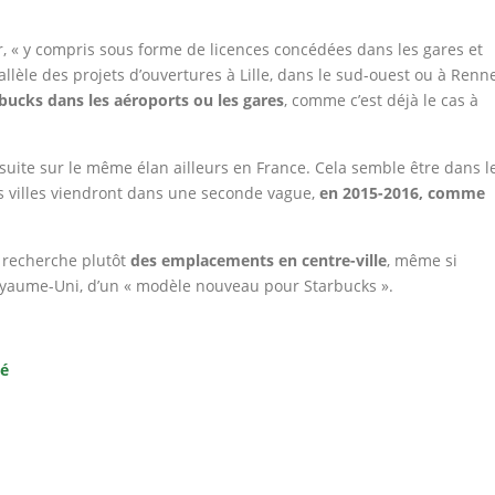
 « y compris sous forme de licences concédées dans les gares et
allèle des projets d’ouvertures à Lille, dans le sud-ouest ou à Renn
rbucks dans les aéroports ou les gares
, comme c’est déjà le cas à
nsuite sur le même élan ailleurs en France. Cela semble être dans l
es villes viendront dans une seconde vague,
en 2015-2016, comme
 recherche plutôt
des emplacements en centre-ville
, même si
 Royaume-Uni, d’un « modèle nouveau pour Starbucks ».
né