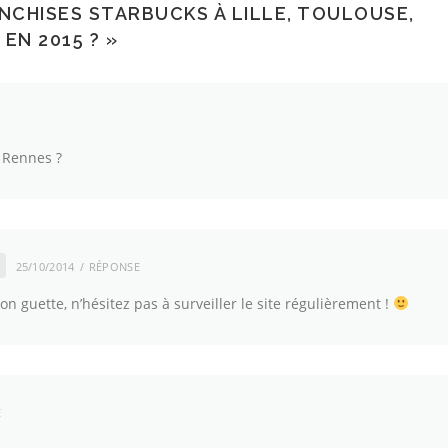
NCHISES STARBUCKS À LILLE, TOULOUSE,
EN 2015 ?
»
 Rennes ?
25/10/2014
RÉPONSE
n guette, n’hésitez pas à surveiller le site régulièrement !
E