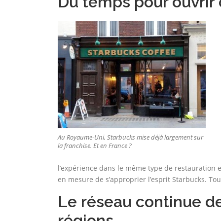
Du temps pour ouvrir 
Au Royaume-Uni, Starbucks mise déjà largement sur
la franchise. Et en France ?
l’expérience dans le même type de restauration e
en mesure de s’approprier l’esprit Starbucks. Tou
Le réseau continue d
régions