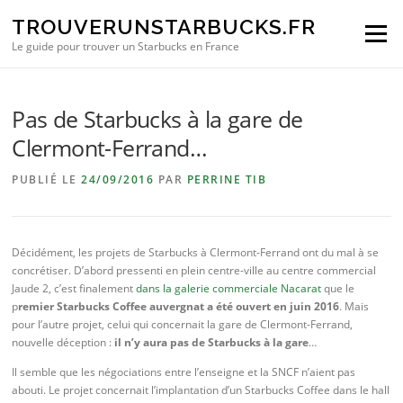
Aller au contenu
TROUVERUNSTARBUCKS.FR
Menu
Le guide pour trouver un Starbucks en France
Pas de Starbucks à la gare de
Clermont-Ferrand…
PUBLIÉ LE
24/09/2016
PAR
PERRINE TIB
Décidément, les projets de Starbucks à Clermont-Ferrand ont du mal à se
concrétiser. D’abord pressenti en plein centre-ville au centre commercial
Jaude 2, c’est finalement
dans la galerie commerciale Nacarat
que le
p
remier Starbucks Coffee auvergnat a été ouvert en juin 2016
. Mais
pour l’autre projet, celui qui concernait la gare de Clermont-Ferrand,
nouvelle déception :
il n’y aura pas de Starbucks à la gare
…
Il semble que les négociations entre l’enseigne et la SNCF n’aient pas
abouti. Le projet concernait l’implantation d’un Starbucks Coffee dans le hall