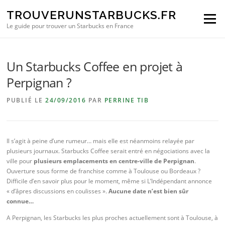
Aller au contenu
TROUVERUNSTARBUCKS.FR
Menu
Le guide pour trouver un Starbucks en France
Un Starbucks Coffee en projet à
Perpignan ?
PUBLIÉ LE
24/09/2016
PAR
PERRINE TIB
Il s’agit à peine d’une rumeur… mais elle est néanmoins relayée par
plusieurs journaux. Starbucks Coffee serait entré en négociations avec la
ville pour
plusieurs emplacements en centre-ville de Perpignan
.
Ouverture sous forme de franchise comme à Toulouse ou Bordeaux ?
Difficile d’en savoir plus pour le moment, même si L’Indépendant annonce
« d’âpres discussions en coulisses ».
Aucune date n’est bien sûr
connue…
A Perpignan, les Starbucks les plus proches actuellement sont à Toulouse, à