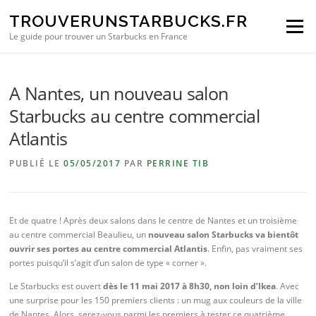
Aller au contenu
TROUVERUNSTARBUCKS.FR
Menu
Le guide pour trouver un Starbucks en France
A Nantes, un nouveau salon
Starbucks au centre commercial
Atlantis
PUBLIÉ LE
05/05/2017
PAR
PERRINE TIB
Et de quatre ! Après deux salons dans le centre de Nantes et un troisième
au centre commercial Beaulieu, un
nouveau salon Starbucks va bientôt
ouvrir ses portes au centre commercial Atlantis
. Enfin, pas vraiment ses
portes puisqu’il s’agit d’un salon de type « corner ».
Le Starbucks est ouvert
dès le 11 mai 2017 à 8h30, non loin d’Ikea
. Avec
une surprise pour les 150 premiers clients : un mug aux couleurs de la ville
de Nantes. Alors, serez-vous parmi les premiers à tester ce quatrième