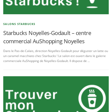
SALONS STARBUCKS
Starbucks Noyelles-Godault – centre
commercial AuShopping Noyelles
Dans le Pas-de-Calais, direction Noyelles-Godault pour déguster un latte ou
un caramel macchiato chez Starbucks ! Le salon est ouvert dans le galerie
commerciale AuShopping de Noyelles-Godault. Il dispose de …