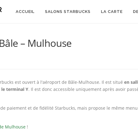
R
ACCUEIL
SALONS STARBUCKS
LA CARTE
D
 Bâle – Mulhouse
bucks est ouvert à l'aéroport de Bâle-Mulhouse. Il est situé
en sal
le terminal Y
. Il est donc accessible uniquement après avoir pass
te de paiement et de fidélité Starbucks, mais propose le même menu
 de Mulhouse
!