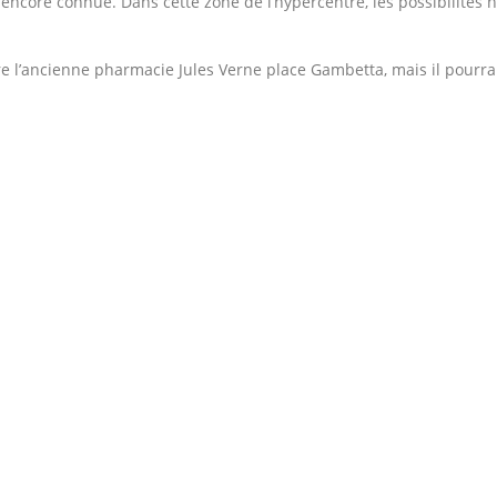
t encore connue. Dans cette zone de l’hypercentre, les possibilités 
être l’ancienne pharmacie Jules Verne place Gambetta, mais il pourra