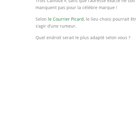
Trois Cailloux », sans que l’adresse exacte ne soi
manquent pas pour la célèbre marque !
Selon
le Courrier Picard
, le lieu choisi pourrait 
s’agir d’une rumeur.
Quel endroit serait le plus adapté selon vous ?