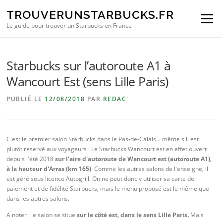
Aller au contenu
TROUVERUNSTARBUCKS.FR
Menu
Le guide pour trouver un Starbucks en France
Starbucks sur l’autoroute A1 à
Wancourt Est (sens Lille Paris)
PUBLIÉ LE
12/08/2018
PAR
REDAC'
C'est le premier salon Starbucks dans le Pas-de-Calais... même s'il est
plutôt réservé aux voyageurs ! Le Starbucks Wancourt est en effet ouvert
depuis l'été 2018
sur l'aire d'autoroute de Wancourt est (autoroute A1),
à la hauteur d'Arras (km 165)
. Comme les autres salons de l'enseigne, il
est géré sous licence Autogrill. On ne peut donc y utiliser sa carte de
paiement et de fidélité Starbucks, mais le menu proposé est le même que
dans les autres salons.
A noter : le salon se situe
sur le côté est, dans le sens Lille Paris.
Mais