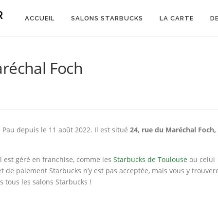
R
ACCUEIL
SALONS STARBUCKS
LA CARTE
D
aréchal Foch
Pau depuis le 11 août 2022. Il est situé
24, rue du Maréchal Foch,
l est géré en franchise, comme les
Starbucks de Toulouse
ou celui
é et de paiement Starbucks n’y est pas acceptée, mais vous y trouver
 tous les salons Starbucks !