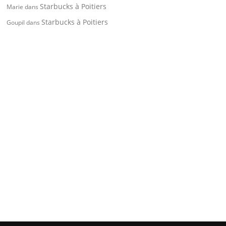
Starbucks à Poitiers
Marie
dans
Starbucks à Poitiers
Goupil
dans